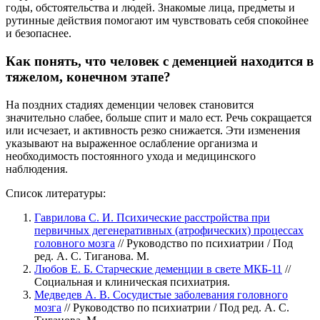
годы, обстоятельства и людей. Знакомые лица, предметы и
рутинные действия помогают им чувствовать себя спокойнее
и безопаснее.
Как понять, что человек с деменцией находится в
тяжелом, конечном этапе?
На поздних стадиях деменции человек становится
значительно слабее, больше спит и мало ест. Речь сокращается
или исчезает, и активность резко снижается. Эти изменения
указывают на выраженное ослабление организма и
необходимость постоянного ухода и медицинского
наблюдения.
Список литературы:
Гаврилова С. И. Психические расстройства при
первичных дегенеративных (атрофических) процессах
головного мозга
// Руководство по психиатрии / Под
ред. А. С. Тиганова. М.
Любов Е. Б. Старческие деменции в свете МКБ-11
//
Социальная и клиническая психиатрия.
Медведев А. В. Сосудистые заболевания головного
мозга
// Руководство по психиатрии / Под ред. А. С.