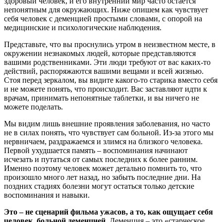
здоровый человек, и его внутренний мир часто остаётся
непонятным для окружающих. Ниже опишем как чувствует
себя человек с деменцией простыми словами, с опорой на
медицинские и психологические наблюдения.
Представьте, что вы проснулись утром в неизвестном месте, в
окружении незнакомых людей, которые представляются
вашими родственниками. Эти люди требуют от вас каких-то
действий, распоряжаются вашими вещами и всей жизнью.
Стоя перед зеркалом, вы видите какого-то старика вместо себя
и не можете понять, что происходит. Вас заставляют идти к
врачам, принимать непонятные таблетки, и вы ничего не
можете поделать.
Мы видим лишь внешние проявления заболевания, но часто
не в силах понять, что чувствует сам больной. Из-за этого мы
нервничаем, раздражаемся и злимся на близкого человека.
Первой ухудшается память – воспоминания начинают
исчезать и путаться от самых последних к более ранним.
Именно поэтому человек может детально помнить то, что
произошло много лет назад, но забыть последние дни. На
поздних стадиях болезни могут остаться только детские
воспоминания и навыки.
Это – не сценарий фильма ужасов, а то, как ощущает себя
человек, больной деменцией.
Деменция – это «старческое