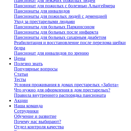
Пансионат для лежачих пожилых людей
Пансионат для пожилых с болезнью Альцгеймера
Пансионаты для инвалидов
Пансионаты для пожилых людей с деменцией
Уход за престарелыми людьми
Пансионаты для больных Паркинсоном
Пансионаты для больных после инфаркта
Пансионаты для больных сахарным диабетом
Реабилитация и восстановление после перелома шейки
бедра
Пансионат для инвалидов по зрению
Цены
Полезно знать
Популярные вопросы
Статьи
Тесты
Условия проживания в домах престарелых «Забота»
Что нужно для оформления в дом престарелых?
Правила внутреннего распорядка пансионата
Акции
Наша команда
Сотрудники
Обучение и развитие
Почему нас выбирают?
Отдел контроля качества