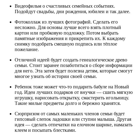
Видеофильм о счастливых семейных событиях.
Подойдут свадьбы, дни рождения, юбилеи и так далее.
Фотоколлаж из лучших фотографий. Сделать его
несложно. Для основы лучше всего взять плотный
картон или пробковую подложку. Потом выбрать
памятные изображения и прикрепить их. К каждому
снимку подобрать смешную подпись или тёплое
пожелание.
Отличной идеей будет создать генеалогическое древо
семьи. Стоит заранее позаботиться о сборе информации
для него. Эта затея будет полезна детям, которые смогут
многое узнать об истории своей семьи.
Ребенок тоже может что-то подарить бабуле на Новый
год. Идеи лучших подарков от внучки — сшить мягкую
игрушку, нарисовать открытку, смастерить игольницу.
Такие милые предметы долго и бережно хранятся.
Сюрпризом от самых маленьких членов семьи будет
гипсовый слепок ладошки или ступни малыша. Другая
идея — сделать отпечатки на елочном шарике, намазать
клеем и посыпать блестками.