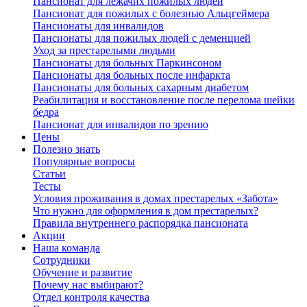
Пансионат для лежачих пожилых людей
Пансионат для пожилых с болезнью Альцгеймера
Пансионаты для инвалидов
Пансионаты для пожилых людей с деменцией
Уход за престарелыми людьми
Пансионаты для больных Паркинсоном
Пансионаты для больных после инфаркта
Пансионаты для больных сахарным диабетом
Реабилитация и восстановление после перелома шейки
бедра
Пансионат для инвалидов по зрению
Цены
Полезно знать
Популярные вопросы
Статьи
Тесты
Условия проживания в домах престарелых «Забота»
Что нужно для оформления в дом престарелых?
Правила внутреннего распорядка пансионата
Акции
Наша команда
Сотрудники
Обучение и развитие
Почему нас выбирают?
Отдел контроля качества