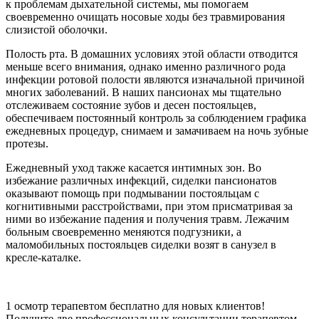
к проблемам дыхательной системы, мы помогаем
своевременно очищать носовые ходы без травмирования
слизистой оболочки.
Полость рта. В домашних условиях этой области отводится
меньше всего внимания, однако именно различного рода
инфекции ротовой полости являются изначальной причиной
многих заболеваний. В наших пансионах мы тщательно
отслеживаем состояние зубов и десен постояльцев,
обеспечиваем постоянный контроль за соблюдением графика
ежедневных процедур, снимаем и замачиваем на ночь зубные
протезы.
Ежедневный уход также касается интимных зон. Во
избежание различных инфекций, сиделки пансионатов
оказывают помощь при подмывании постояльцам с
когнитивными расстройствами, при этом присматривая за
ними во избежание падения и получения травм. Лежачим
больным своевременно меняются подгузники, а
маломобильных постояльцев сиделки возят в санузел в
кресле-каталке.
1 осмотр терапевтом бесплатно для новых клиентов!
Получите две профессиональных консультации терапевтом-