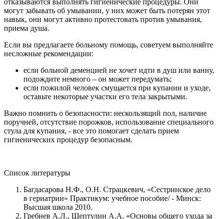
отказываются выполнять гигиенические процедуры. Они
могут забывать об умывании, у них может быть потерян этот
навык, они могут активно протестовать против умывания,
приема душа.
Если вы предлагаете больному помощь, советуем выполняйте
несложные рекомендации:
если больной деменцией не хочет идти в душ или ванну,
подождите немного – он может передумать;
если пожилой человек смущается при купании и уходе,
оставьте некоторые участки его тела закрытыми.
Важно помнить о безопасности: нескользящий пол, наличие
поручней, отсутствие порожков, использование специального
стула для купания, - все это помогает сделать прием
гигиенических процедур безопасным.
Список литературы
Багдасарова Н.Ф., О.Н. Страцкевич, «Сестринское дело
в гериатрии» Практикум: учебное пособие/ - Минск:
Высшая школа 2010.
Гребнев А.Л., Шептулин А.А. «Основы общего ухода за