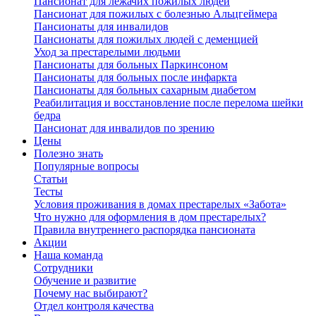
Пансионат для лежачих пожилых людей
Пансионат для пожилых с болезнью Альцгеймера
Пансионаты для инвалидов
Пансионаты для пожилых людей с деменцией
Уход за престарелыми людьми
Пансионаты для больных Паркинсоном
Пансионаты для больных после инфаркта
Пансионаты для больных сахарным диабетом
Реабилитация и восстановление после перелома шейки
бедра
Пансионат для инвалидов по зрению
Цены
Полезно знать
Популярные вопросы
Статьи
Тесты
Условия проживания в домах престарелых «Забота»
Что нужно для оформления в дом престарелых?
Правила внутреннего распорядка пансионата
Акции
Наша команда
Сотрудники
Обучение и развитие
Почему нас выбирают?
Отдел контроля качества