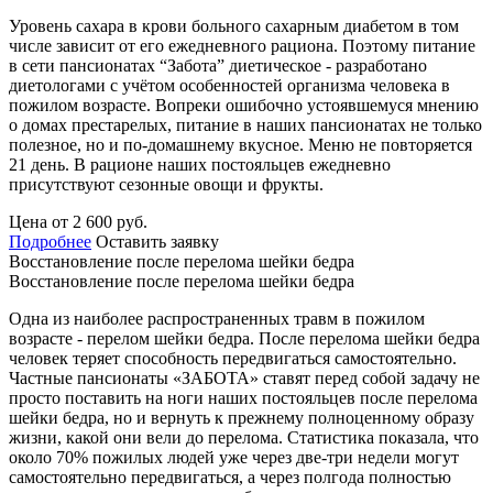
Уровень сахара в крови больного сахарным диабетом в том
числе зависит от его ежедневного рациона. Поэтому питание
в сети пансионатах “Забота” диетическое - разработано
диетологами с учётом особенностей организма человека в
пожилом возрасте. Вопреки ошибочно устоявшемуся мнению
о домах престарелых, питание в наших пансионатах не только
полезное, но и по-домашнему вкусное. Меню не повторяется
21 день. В рационе наших постояльцев ежедневно
присутствуют сезонные овощи и фрукты.
Цена от 2 600 руб.
Подробнее
Оставить заявку
Восстановление после перелома шейки бедра
Восстановление после перелома шейки бедра
Одна из наиболее распространенных травм в пожилом
возрасте - перелом шейки бедра. После перелома шейки бедра
человек теряет способность передвигаться самостоятельно.
Частные пансионаты «ЗАБОТА» ставят перед собой задачу не
просто поставить на ноги наших постояльцев после перелома
шейки бедра, но и вернуть к прежнему полноценному образу
жизни, какой они вели до перелома. Статистика показала, что
около 70% пожилых людей уже через две-три недели могут
самостоятельно передвигаться, а через полгода полностью